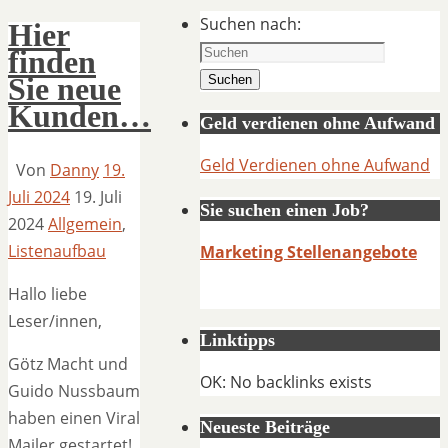
Suchen nach:
Hier
finden
Sie neue
Suchen
Kunden…
Geld verdienen ohne Aufwand
Geld Verdienen ohne Aufwand
Von
Danny
19.
Juli 2024
19. Juli
Sie suchen einen Job?
2024
Allgemein
,
Listenaufbau
Marketing Stellenangebote
Hallo liebe
Leser/innen,
Linktipps
Götz Macht und
OK: No backlinks exists
Guido Nussbaum
haben einen Viral
Neueste Beiträge
Mailer gestartet!