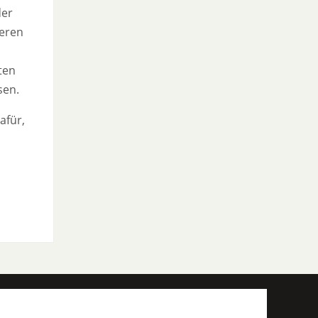
der
ieren
ten
sen.
afür,