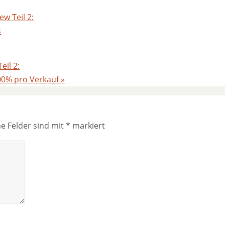
ew Teil 2:
s
eil 2:
00% pro Verkauf
»
he Felder sind mit
*
markiert