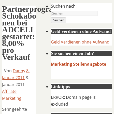
Suchen nach:
Partnerprogramm
Schokabo
neu bei
Suchen
ADCELL
Geld verdienen ohne Aufwand
gestartet:
8,00%
Geld Verdienen ohne Aufwand
pro
Sie suchen einen Job?
Verkauf
Marketing Stellenangebote
Von
Danny
8.
Januar 2011
8.
Januar 2011
Linktipps
Affiliate
ERROR: Domain page is
Marketing
excluded
Sehr geehrte