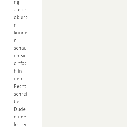
ng
auspr
obiere
n
könne
n –
schau
en Sie
einfac
h in
den
Recht
schrei
be-
Dude
n und
lernen