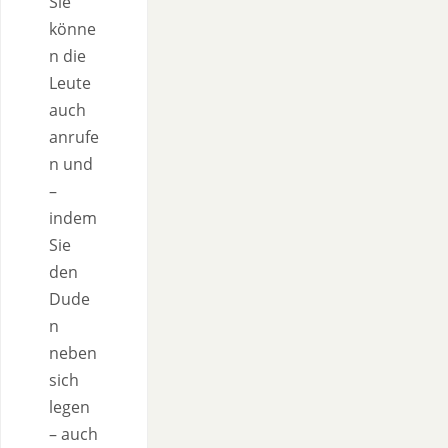
Sie
könne
n die
Leute
auch
anrufe
n und
–
indem
Sie
den
Dude
n
neben
sich
legen
– auch