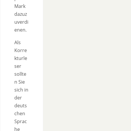
Mark
dazuz
uverdi
enen.
Als
Korre
kturle
ser
sollte
n Sie
sich in
der
deuts
chen
Sprac
he