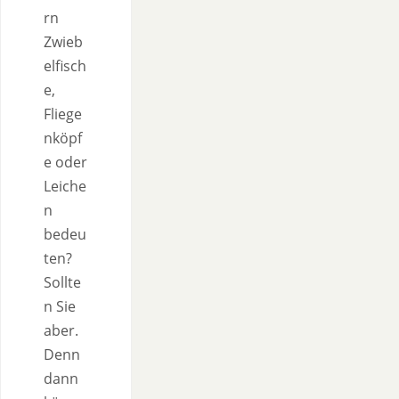
rn
Zwieb
elfisch
e,
Fliege
nköpf
e oder
Leiche
n
bedeu
ten?
Sollte
n Sie
aber.
Denn
dann