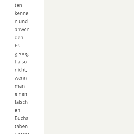
ten
kenne
n und
anwen
den.
Es
genüg
t also
nicht,
wenn
man
einen
falsch
en
Buchs
taben