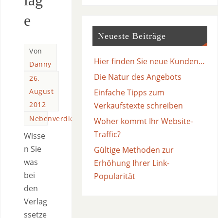
lag
e
Neueste Beiträge
Von
Hier finden Sie neue Kunden…
Danny
Die Natur des Angebots
26.
August
Einfache Tipps zum
2012
Verkaufstexte schreiben
Nebenverdienste
Woher kommt Ihr Website-
Traffic?
Wisse
n Sie
Gültige Methoden zur
was
Erhöhung Ihrer Link-
bei
Popularität
den
Verlag
ssetze