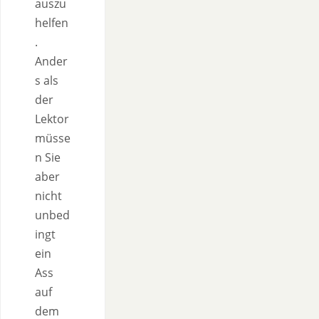
auszu
helfen
.
Ander
s als
der
Lektor
müsse
n Sie
aber
nicht
unbed
ingt
ein
Ass
auf
dem