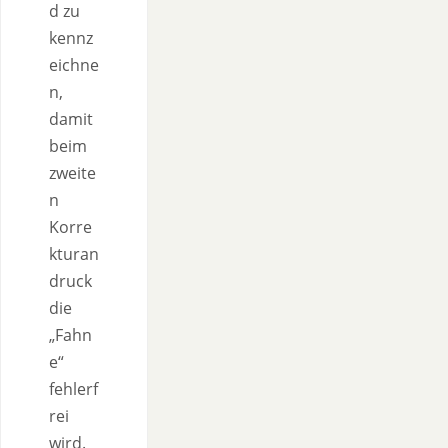
d zu
kennz
eichne
n,
damit
beim
zweite
n
Korre
kturan
druck
die
„Fahn
e“
fehlerf
rei
wird.