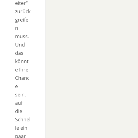
eiter“
zurück
greife
n
muss.
Und
das
könnt
e Ihre
Chanc
e
sein,
auf
die
Schnel
le ein
paar