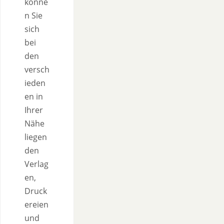
könne
n Sie
sich
bei
den
versch
ieden
en in
Ihrer
Nähe
liegen
den
Verlag
en,
Druck
ereien
und