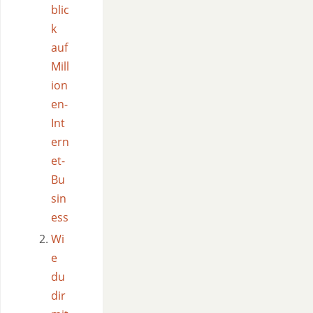
blic
k
auf
Mill
ion
en-
Int
ern
et-
Bu
sin
ess
Wi
e
du
dir