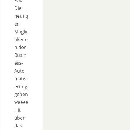
P.S.
Die
heutig
en
Möglic
hkeite
n der
Busin
ess-
Auto
matisi
erung
gehen
weeee
iiiit
über
das