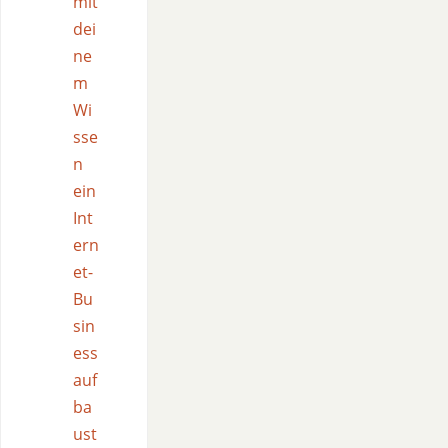
mit
dei
ne
m
Wi
sse
n
ein
Int
ern
et-
Bu
sin
ess
auf
ba
ust