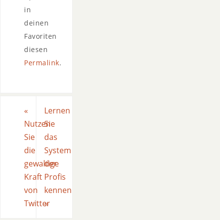
in
deinen
Favoriten
diesen
Permalink
.
«
Lernen
Nutzen
Sie
Sie
das
die
System
gewaltige
der
Kraft
Profis
von
kennen
Twitter
»