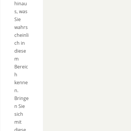
hinau
s, was
Sie
wahrs
cheinli
ch in
diese
m
Bereic
h
kenne
n.
Bringe
n Sie
sich
mit
diese