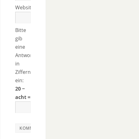
Website
Bitte
gib
eine
Antwort
in
Ziffern
ein:
20 −
acht =