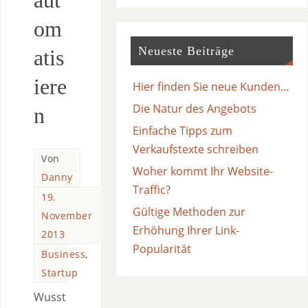
aut
om
Neueste Beiträge
atis
iere
Hier finden Sie neue Kunden…
Die Natur des Angebots
n
Einfache Tipps zum
Verkaufstexte schreiben
Von
Woher kommt Ihr Website-
Danny
Traffic?
19.
Gültige Methoden zur
November
Erhöhung Ihrer Link-
2013
Popularität
Business
,
Startup
Wusst