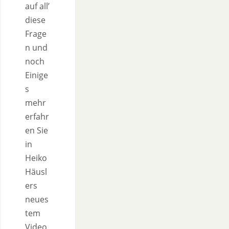
auf all’
diese
Frage
n und
noch
Einige
s
mehr
erfahr
en Sie
in
Heiko
Häusl
ers
neues
tem
Video,