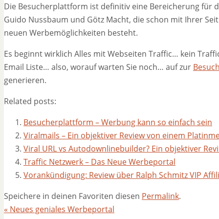
Die Besucherplattform ist definitiv eine Bereicherung für
Guido Nussbaum und Götz Macht, die schon mit Ihrer Seite 
neuen Werbemöglichkeiten besteht.
Es beginnt wirklich Alles mit Webseiten Traffic… kein Traff
Email Liste… also, worauf warten Sie noch… auf zur
Besuch
generieren.
Related posts:
Besucherplattform – Werbung kann so einfach sein
Viralmails – Ein objektiver Review von einem Platin
Viral URL vs Autodownlinebuilder? Ein objektiver Revi
Traffic Netzwerk – Das Neue Werbeportal
Vorankündigung: Review über Ralph Schmitz VIP Affili
Speichere in deinen Favoriten diesen
Permalink
.
«
Neues geniales Werbeportal