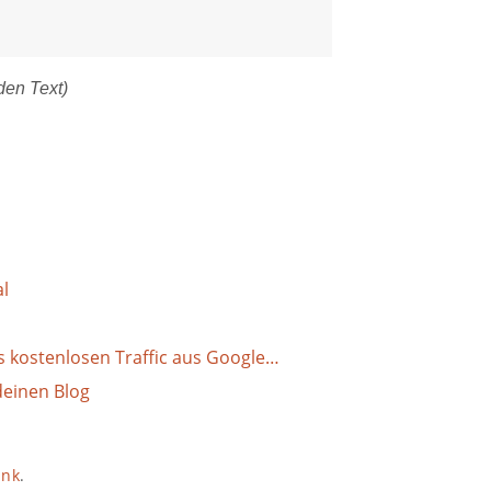
den Text)
al
s kostenlosen Traffic aus Google…
deinen Blog
ink
.