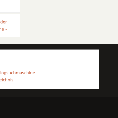
 der
me
»
- Blogsuchmaschine