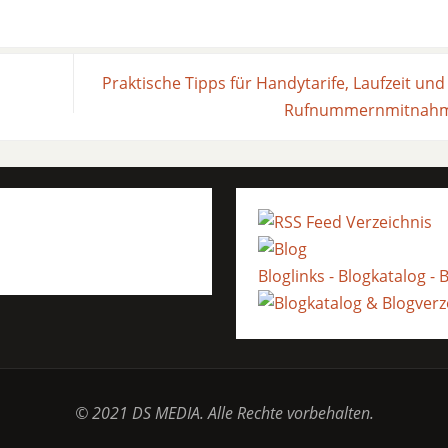
Praktische Tipps für Handytarife, Laufzeit und
Rufnummernmitnah
Bloglinks - Blogkatalog 
© 2021 DS MEDIA. Alle Rechte vorbehalten.