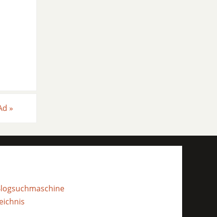
 Ad
»
- Blogsuchmaschine