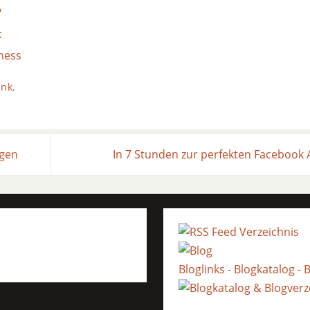
?
:
ness
ink
.
ngen
In 7 Stunden zur perfekten Facebook
Bloglinks - Blogkatalog 