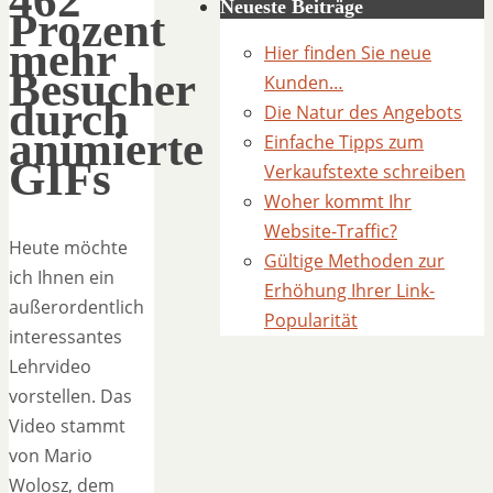
462
Neueste Beiträge
Prozent
mehr
Hier finden Sie neue
Besucher
Kunden…
durch
Die Natur des Angebots
animierte
Einfache Tipps zum
GIFs
Verkaufstexte schreiben
Woher kommt Ihr
Website-Traffic?
Heute möchte
Gültige Methoden zur
ich Ihnen ein
Erhöhung Ihrer Link-
außerordentlich
Popularität
interessantes
Lehrvideo
vorstellen. Das
Video stammt
von Mario
Wolosz, dem