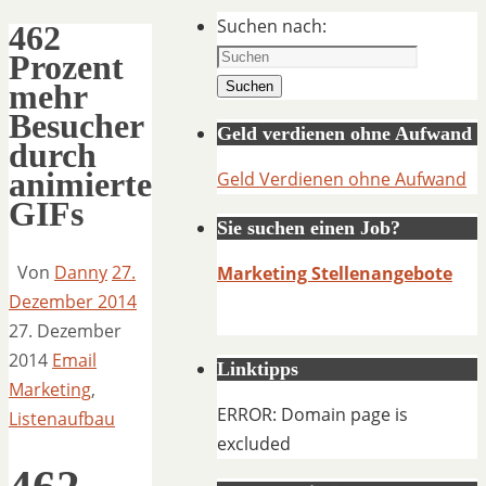
Suchen nach:
462
Prozent
mehr
Suchen
Besucher
Geld verdienen ohne Aufwand
durch
animierte
Geld Verdienen ohne Aufwand
GIFs
Sie suchen einen Job?
Von
Danny
27.
Marketing Stellenangebote
Dezember 2014
27. Dezember
2014
Email
Linktipps
Marketing
,
ERROR: Domain page is
Listenaufbau
excluded